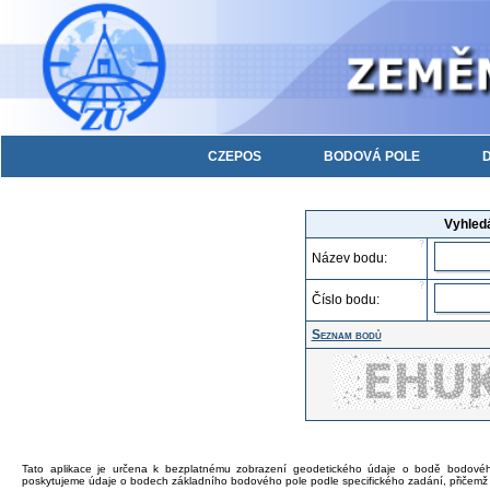
CZEPOS
BODOVÁ POLE
D
Vyhled
Název bodu:
Číslo bodu:
Seznam bodů
Tato aplikace je určena k bezplatnému zobrazení geodetického údaje o bodě bodového 
poskytujeme údaje o bodech základního bodového pole podle specifického zadání, přičemž